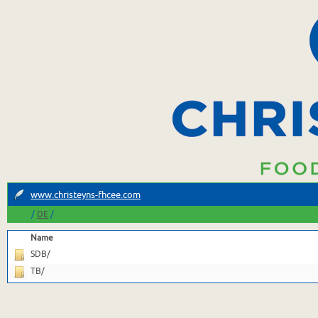
www.christeyns-fhcee.com
/
/
DE
Name
SDB/
TB/